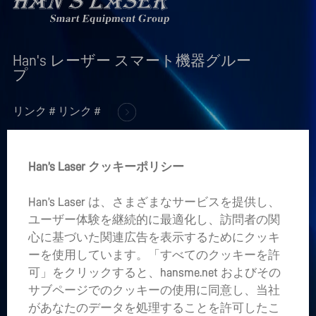
Han's レーザー スマート機器グルー
プ
リンク＃リンク＃
+
製品情報
Han’s Laser クッキーポリシー
+
企業情報
Han’s Laser は、さまざまなサービスを提供し、
+
ユーザー体験を継続的に最適化し、訪問者の関
業界アプリケーション
心に基づいた関連広告を表示するためにクッキ
ーを使用しています。「すべてのクッキーを許
あなたの心の中にプロジェクトがありますか。
可」をクリックすると、hansme.net およびその
サブページでのクッキーの使用に同意し、当社
LET’S TALK
があなたのデータを処理することを許可したこ