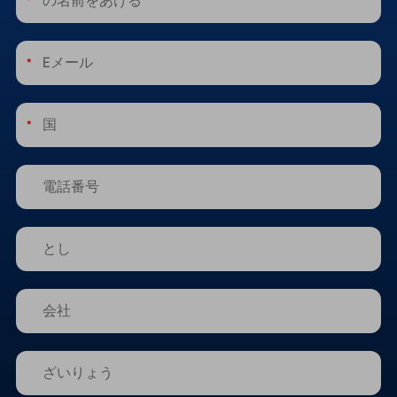
*
*
*