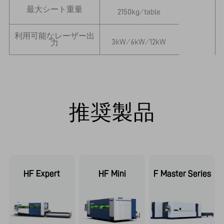
最大シート重量
2150kg ⁄ table
利用可能なレーザー出
3kW ⁄ 6kW ⁄ 12kW
力
推奨製品
HF Expert
HF Mini
F Master Series