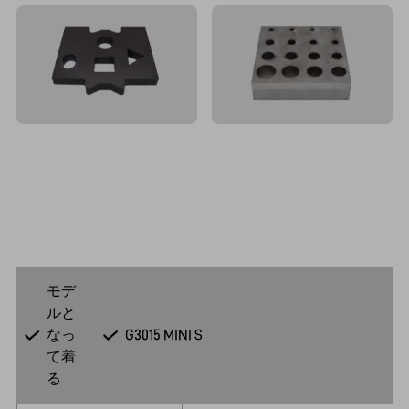
モデ
ルと
なっ
G3015 MINI S
て着
る