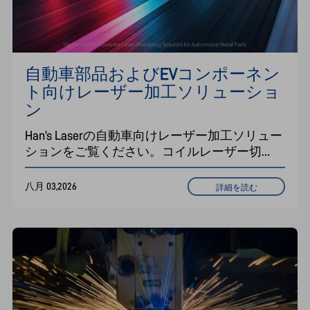
自動車部品およびEVコンポーネン
ト向けレーザー加工ソリューショ
ン
Han’s Laserの自動車向けレーザー加工ソリュー
ションをご覧ください。コイルレーザー切
断、3D 5軸レーザー切断、レーザー溶接システ
ムなど、構造部品やEVコンポーネント向けの
八月 03,2026
詳細を読む
幅広いソリューションをご用意しています。