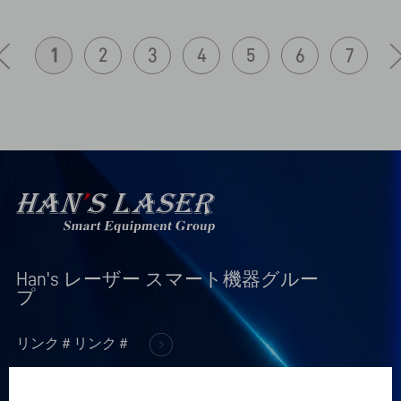
1
2
3
4
5
6
7
Han's レーザー スマート機器グルー
プ
リンク＃リンク＃
+
製品情報