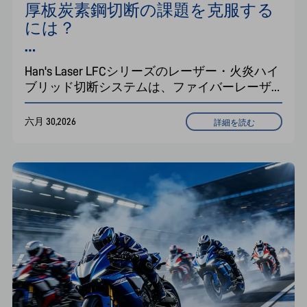
厚板炭素鋼切断の課題を克服する
には？

-LFCレーザーフレームハイブリッ
Han's Laser LFCシリーズのレーザー・火炎ハイ
ド切断機：技術ソリューションと
ブリッド切断システムは、ファイバーレーザ
主な利点
ーと火炎技術を組み合わせ、0.6mmから
200mm以上の炭素鋼に対応します。テストデ
六月 30,2026
詳細を読む
ータによると、テーパーが0.2mm以下の50～
100mm厚の鋼板を5～15秒で貫通できます。3つ
の切り替え可能なモードにより、複数の機械
を置き換えることができ、設備投資と運用コ
ストを削減します。造船、鉄骨構造、風力発
電、重機などに最適です。