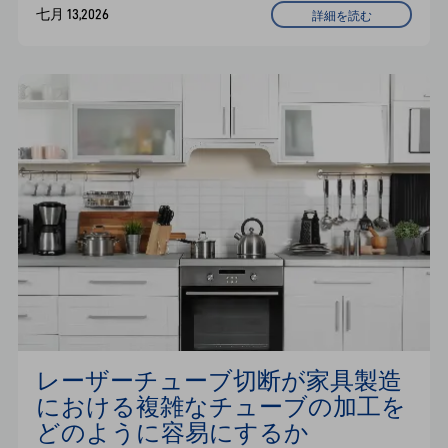
ノズル、フォーカス、ガス、速度の調整に関
七月 13,2026
詳細を読む
する実践的な解決策をご紹介します。さら
に、オートフォーカスと完全密閉型設計が切
断品質と安定性をどのように向上させるかに
ついても解説します。
レーザーチューブ切断が家具製造
における複雑なチューブの加工を
どのように容易にするか