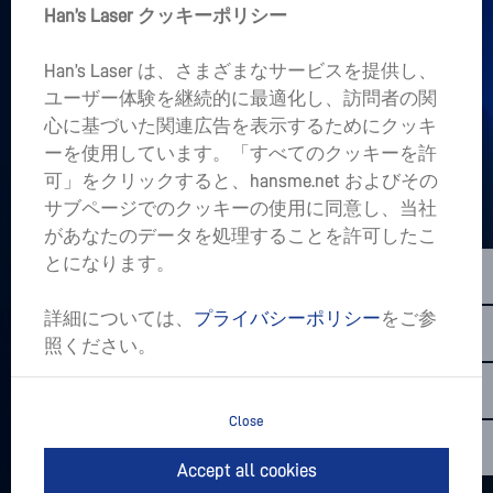
Han’s Laser クッキーポリシー
+
企業情報
Han’s Laser は、さまざまなサービスを提供し、
+
ユーザー体験を継続的に最適化し、訪問者の関
業界アプリケーション
心に基づいた関連広告を表示するためにクッキ
ーを使用しています。「すべてのクッキーを許
あなたの心の中にプロジェクトがありますか。
可」をクリックすると、hansme.net およびその
サブページでのクッキーの使用に同意し、当社
LET’S TALK
があなたのデータを処理することを許可したこ
sales01@hanslaser.com
とになります。
最新のメッセージの購読
詳細については、
プライバシーポリシー
をご参
照ください。
Close
Copyright @2026 Han's Laser Smart Equipment Group Co,.Ltd.All
Rights Reserved.
Accept all cookies
免責事項
プライバシーポリシー