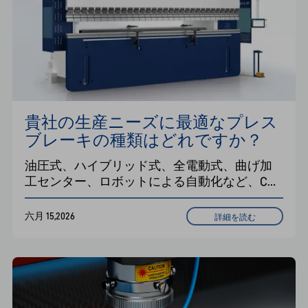
貴社の生産ニーズに最適なプレス
ブレーキの種類はどれですか？
油圧式、ハイブリッド式、全電動式、曲げ加
工センター、ロボットによる自動化など、CNC
プレスブレーキの種類に関する最新ガイド。
Han社のIFTプレスブレーキソリューションが、
六月 15,2026
詳細を読む
精度、効率性、そしてスマートな板金加工を
どのように向上させるかをご覧ください。