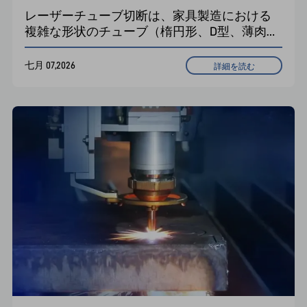
レーザーチューブ切断は、家具製造における
複雑な形状のチューブ（楕円形、D型、薄肉）
の精密かつ柔軟な加工を可能にします。クラ
ンプ、回転、熱による歪みといった課題を克
七月 07,2026
詳細を読む
服します。少量多品種生産に最適です。自動
化ソリューションにより、効率と品質を向上
させます。