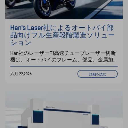
Han's Laser社によるオートバイ部
品向けフル生産段階製造ソリュー
ション
Han社のレーザーF1高速チューブレーザー切断
機は、オートバイのフレーム、部品、金属加
工向けに高精度なチューブ切断ソリューショ
ンを提供し、生産効率の向上と材料の無駄の
六月 22,2026
詳細を読む
削減を実現します。