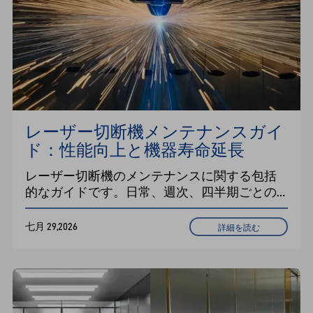
レーザー切断機メンテナンスガイ
ド：性能向上と機器寿命延長
レーザー切断機のメンテナンスに関する包括
的なガイドです。日常、週次、四半期ごとの
メンテナンス作業、点検チェックリスト、冷
却システムの管理、そして信頼性の高い稼働
七月 29,2026
詳細を読む
のための予防保守について解説しています。