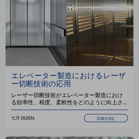
エレベーター製造におけるレーザ
ー切断技術の応用
レーザー切断技術がエレベーター製造におけ
る効率性、精度、柔軟性をどのように向上さ
せるかをご覧ください。GRCシリーズのコイル
レーザー切断生産ラインは、コイルの巻き出
七月 20,2026
詳細を読む
し、レベリング、切断、ブランキングを統合
しており、多品種少量生産に最適です。リー
ドタイムを短縮し、コストを削減し、スマー