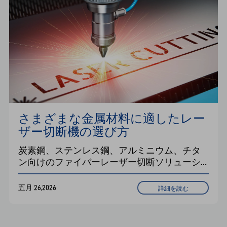
さまざまな金属材料に適したレー
ザー切断機の選び方
炭素鋼、ステンレス鋼、アルミニウム、チタ
ン向けのファイバーレーザー切断ソリューシ
ョンをご紹介します。Han's Laserでは、切断ガ
ス、レーザー出力、機械の特長などについて
五月 26,2026
詳細を読む
詳しく解説しています。