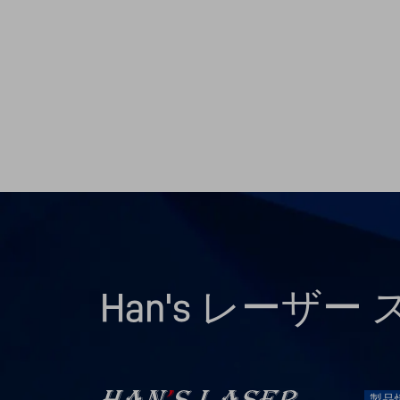
Han's レーザ
製品