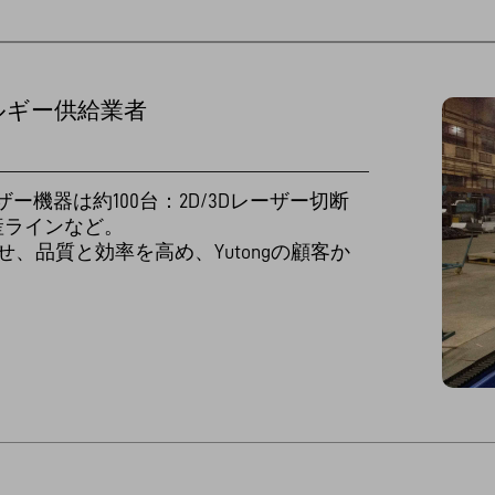
ルギー供給業者
roupのレーザー機器は約100台：2D/3Dレーザー切断
産ラインなど。
、品質と効率を高め、Yutongの顧客か