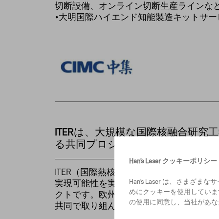
切断設備、オンライン切断生産ラインな
•大明国際ハイエンド知能製造キットサー
ITERは、大規模な国際核融合研究
る共同プロジェクトです。
Han’s Laser クッキーポリシー
ITER（国際熱核融合実験炉の略称）は
Han’s Laser は、
実現可能性を実証することを目的とした
めにクッキーを使用しています
クトです。欧州連合（EU）、米国、中国
の使用に同意し、当社があな
共同で取り組んでいます。