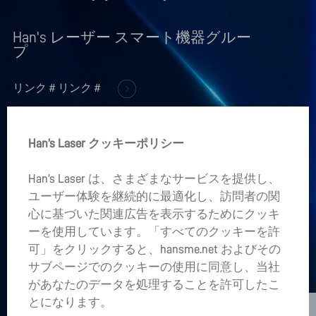
Han's レーザー スマート機器グルー
プ
リンク＃リンク＃
+
製品情報
Han’s Laser クッキーポリシー
+
企業情報
Han’s Laser は、さまざまなサービスを提供し、
+
ユーザー体験を継続的に最適化し、訪問者の関
業界アプリケーション
心に基づいた関連広告を表示するためにクッキ
ーを使用しています。「すべてのクッキーを許
あなたの心の中にプロジェクトがありますか。
可」をクリックすると、hansme.net およびその
サブページでのクッキーの使用に同意し、当社
LET’S TALK
があなたのデータを処理することを許可したこ
sales01@hanslaser.com
とになります。