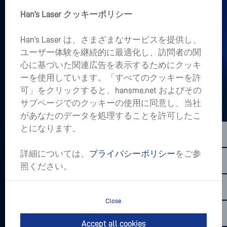
Han’s Laser クッキーポリシー
+
企業情報
Han’s Laser は、さまざまなサービスを提供し、
+
ユーザー体験を継続的に最適化し、訪問者の関
業界アプリケーション
心に基づいた関連広告を表示するためにクッキ
ーを使用しています。「すべてのクッキーを許
あなたの心の中にプロジェクトがありますか。
可」をクリックすると、hansme.net およびその
サブページでのクッキーの使用に同意し、当社
LET’S TALK
があなたのデータを処理することを許可したこ
sales01@hanslaser.com
とになります。
最新のメッセージの購読
詳細については、
プライバシーポリシー
をご参
照ください。
Close
Copyright @2026 Han's Laser Smart Equipment Group Co,.Ltd.All
Rights Reserved.
Accept all cookies