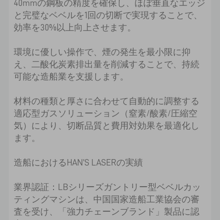
40mmの鋼板の精度を確保し、ほぼ垂直なエッジ
と完璧なベベルを1回の切断で実現することで、
効率を30%以上向上させます。
環境に優しい操作で、煙の発生を最小限に抑
え、二酸化炭素排出量を削減することで、持続
可能な造船業を支援します。
材料の種類と厚さに合わせて自動的に調整する
適応型ガスソリューション（窒素/酸素/圧縮空
気）により、切断品質と費用対効果を最適化し
ます。
造船におけるHAN'S LASERの実績
業界認証：LBシリーズガントリー型ベベルカッ
ティングマシンは、中国国家造船工業協会の審
査を受け、「強力チェーンブランド」製品に認