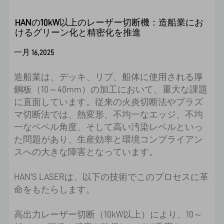
HANの10kW以上のレーザー切断機：造船業にお
けるグリーン化と精密化を推進
一月 16,2025
造船業は、デッキ、リブ、船体に使用される厚
鋼板（10～40mm）の加工において、重大な課題
に直面しています。従来の火炎切断法やプラズ
マ切断法では、熱変形、不均一なエッジ、不均
一なベベル角度、そして高い汚染レベルといっ
た問題があり、生産効率と環境コンプライアン
スへの大きな障害となっています。
HAN'S LASERは、以下の技術でこのプロセスに革
命をもたらします。
高出力レーザー切断（10kW以上）により、10～