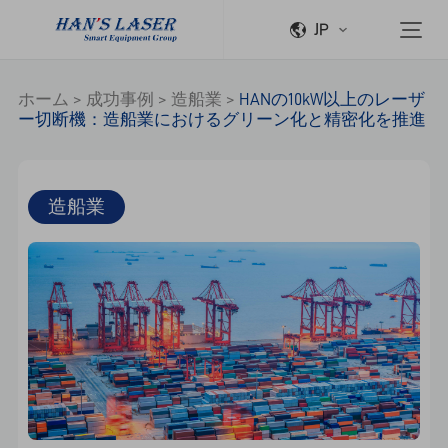
JP
ホーム
>
成功事例
>
造船業
>
HANの10kW以上のレーザ
ー切断機：造船業におけるグリーン化と精密化を推進
造船業